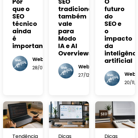
Por
SEO
O
que o
tradicional
futuro
SEO
também
do
técnico
vale
SEO e
ainda
para
o
é
Modo
impacto
importante?
IA e AI
da
Overviews
inteligênc
WebMARFAN
artificial
WebMARFAN
28/01/2026
Web
27/12/2025
20/11/
Dicas
Tendência
Dicas