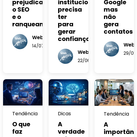
prejudicam
institucional
Google
o SEO
precisa
mas
e o
ter
não
ranqueamento
para
gera
gerar
contatos
WebMARFAN
confiança
Web
14/07/2026
WebMARFAN
29/05
22/06/2026
Tendência
Dicas
Tendência
O que
A
A
faz
verdade
importânc