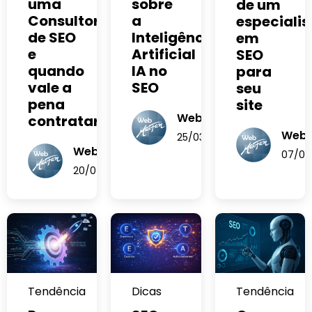
uma
sobre
de um
Consultoria
a
especialis
de SEO
Inteligência
em
e
Artificial
SEO
quando
IA no
para
vale a
SEO
seu
pena
site
WebMARFAN
contratar
Web
25/03/2025
WebMARFAN
07/03
20/04/2026
Tendência
Dicas
Tendência