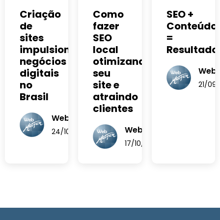
Como
Criação
SEO +
fazer
de
Conteúdo
SEO
sites
=
local
impulsiona
Resultado
otimizando
negócios
Web
seu
digitais
site e
no
21/09
atraindo
Brasil
clientes
WebMARFAN
WebMARFAN
24/10/2025
17/10/2025